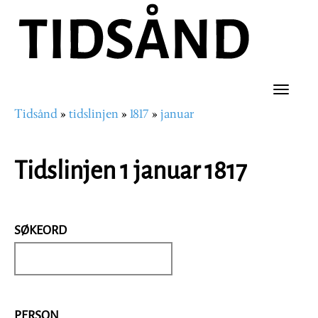
Hopp
til
hovedinnhold
Toggle
Tidsånd
tidslinjen
1817
januar
naviga
Navigasjonssti
Tidslinjen 1 januar 1817
SØKEORD
PERSON