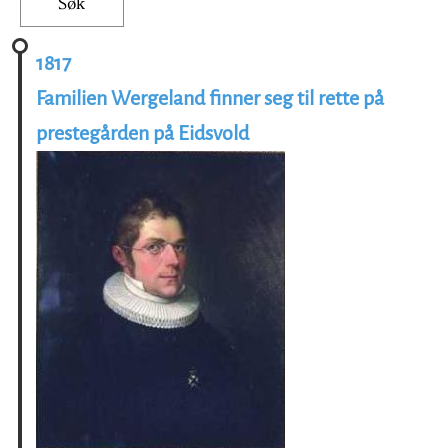
1817
Familien Wergeland finner seg til rette på
prestegården på Eidsvold