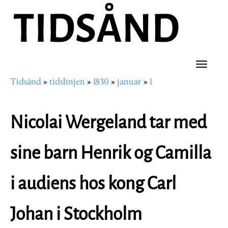
Hopp
til
hovedinnhold
Toggle
Tidsånd
tidslinjen
1830
januar
1
naviga
Navigasjonssti
Nicolai Wergeland tar med
sine barn Henrik og Camilla
i audiens hos kong Carl
Johan i Stockholm