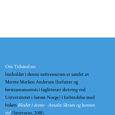
Om Tidsånd.no
Innholdet i denne nettressursen er samlet av
Merete Morken Andersen (forfatter og
førsteamanuensis i faglitterær skriving ved
Universitetet i Sørøst-Norge) i forbindelse med
boken
Blodet i årene - Amalie Skram og hennes
tid
(Spartacus, 2018).