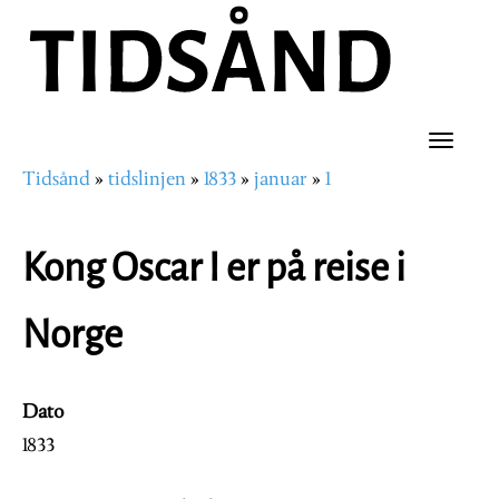
Hopp
til
hovedinnhold
Toggle
Tidsånd
tidslinjen
1833
januar
1
naviga
Navigasjonssti
Kong Oscar I er på reise i
Norge
Dato
1833