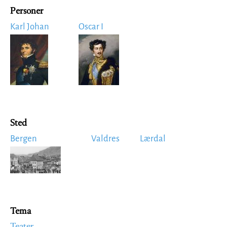
Personer
Karl Johan
Oscar I
Image
Image
Sted
Bergen
Valdres
Lærdal
Image
Tema
Teater