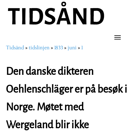
Hopp
til
hovedinnhold
Toggle
Tidsånd
tidslinjen
1833
juni
1
naviga
Navigasjonssti
Den danske dikteren
Oehlenschläger er på besøk i
Norge. Møtet med
Wergeland blir ikke