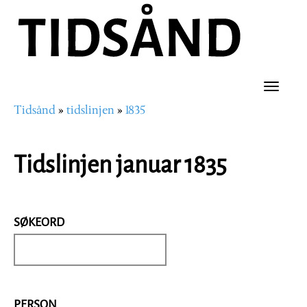
Hopp
til
hovedinnhold
Toggle
Tidsånd
tidslinjen
1835
naviga
Navigasjonssti
Tidslinjen januar 1835
SØKEORD
PERSON