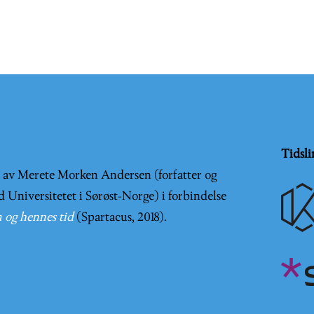
Tidsli
t av Merete Morken Andersen (forfatter og
d Universitetet i Sørøst-Norge) i forbindelse
 og hennes tid
(Spartacus, 2018).