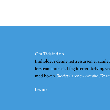
Om Tidsånd.no
Innholdet i denne nettressursen er samle
førsteamanuensis i faglitterær skriving ve
med boken
Blodet i årene - Amalie Skram
Les mer