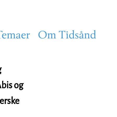
Temaer
Om Tidsånd
g
Abis og
erske