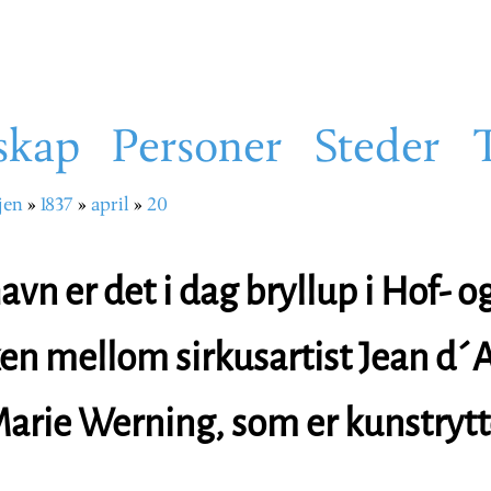
skap
Personer
Steder
jen
1837
april
20
sti
vn er det i dag bryllup i Hof- o
ken mellom sirkusartist Jean d´
arie Werning, som er kunstrytt