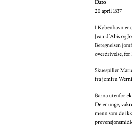
Dato
20 april 1837
I København er de
Jean d´Abis og J
Betegnelsen jomfr
overdrivelse, for
Skuespiller Marie
fra jomfru Wernin
Barna utenfor ekt
De er unge, vakre
menn som de ikke 
prevensjonsmidler