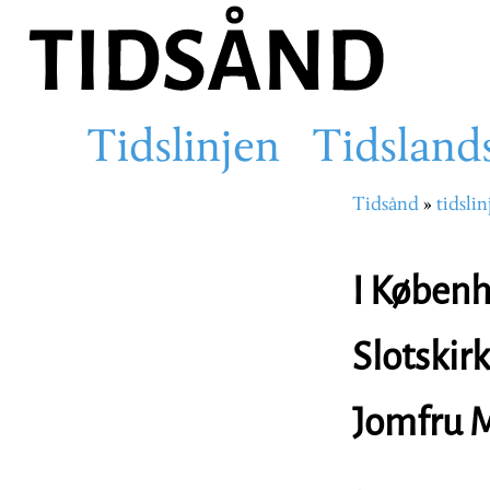
Hopp
til
hovedinnhold
Tidslinjen
Tidsland
Main
Tidsånd
tidslin
Navigasjons
navigation
I Københa
Slotskir
Jomfru M