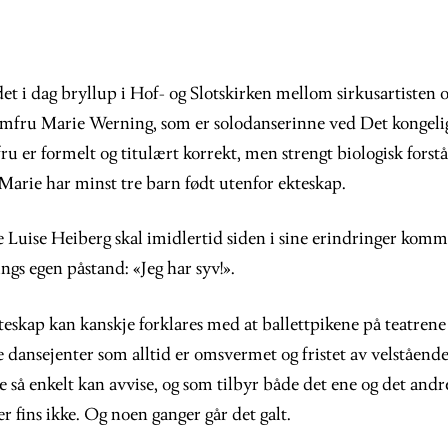
t i dag bryllup i Hof- og Slotskirken mellom sirkusartisten 
omfru Marie Werning, som er solodanserinne ved Det kongeli
u er formelt og titulært korrekt, men strengt biologisk forstå
 Marie har minst tre barn født utenfor ekteskap.
 Luise Heiberg skal imidlertid siden i sine erindringer komme
gs egen påstand: «Jeg har syv!».
eskap kan kanskje forklares med at ballettpikene på teatrene 
 dansejenter som alltid er omsvermet og fristet av velståend
så enkelt kan avvise, og som tilbyr både det ene og det andre
 fins ikke. Og noen ganger går det galt.