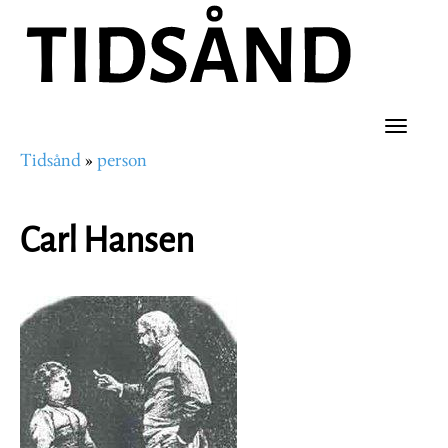
Hopp
til
hovedinnhold
Toggle
Tidsånd
person
naviga
Navigasjonssti
Carl Hansen
Portrettbilde