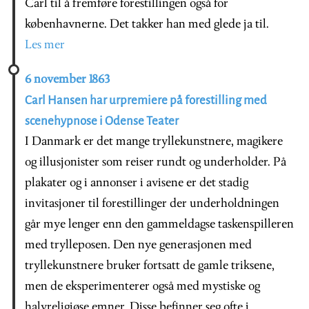
Carl til å fremføre forestillingen også for
københavnerne. Det takker han med glede ja til.
Les mer
6 november 1863
Carl Hansen har urpremiere på forestilling med
scenehypnose i Odense Teater
I Danmark er det mange tryllekunstnere, magikere
og illusjonister som reiser rundt og underholder. På
plakater og i annonser i avisene er det stadig
invitasjoner til forestillinger der underholdningen
går mye lenger enn den gammeldagse taskenspilleren
med trylleposen. Den nye generasjonen med
tryllekunstnere bruker fortsatt de gamle triksene,
men de eksperimenterer også med mystiske og
halvreligiøse emner. Disse befinner seg ofte i