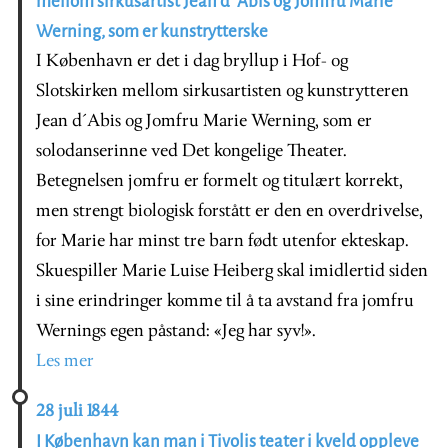
mellom sirkusartist Jean d´Abis og Jomfru Marie
Werning, som er kunstrytterske
I København er det i dag bryllup i Hof- og
Slotskirken mellom sirkusartisten og kunstrytteren
Jean d´Abis og Jomfru Marie Werning, som er
solodanserinne ved Det kongelige Theater.
Betegnelsen jomfru er formelt og titulært korrekt,
men strengt biologisk forstått er den en overdrivelse,
for Marie har minst tre barn født utenfor ekteskap.
Skuespiller Marie Luise Heiberg skal imidlertid siden
i sine erindringer komme til å ta avstand fra jomfru
Wernings egen påstand: «Jeg har syv!».
Les mer
28 juli 1844
I København kan man i Tivolis teater i kveld oppleve