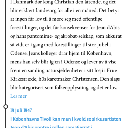
I Danmark dør kong Christian den åttende, og det
blir erklært landesorg for alle i en måned. Det betyr
at ingen får lov til å more seg med offentlige
forestillinger, og det får konsekvenser for Jean dAbis
og hans pantomime- og akrobat-selskap, som akkurat
så vidt er i gang med forestillinger til stor jubel i
Odense. Jeans kolleger drar hjem til København,
mens han selv blir igjen i Odense og lever av å vise
frem en samling natursjeldenheter i sitt losji i Frue
Kirkestræde, h0s karetmaker Christensen. Den slags
blir kategorisert som folkeopplysning, og det er lov.
Les mer
18 juli 1847
I Københavns Tivoli kan man i kveld se sirkusartisten
Jean d'Abis opptre i rollen som Pierrot i