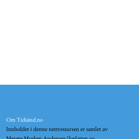
Om Tidsånd.no
Innholdet i denne nettressursen er samlet av
Merete Morken Andersen (forfatter og