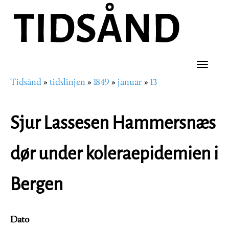
Hopp
til
hovedinnhold
Toggle
Tidsånd
tidslinjen
1849
januar
13
naviga
Navigasjonssti
Sjur Lassesen Hammersnæs
dør under koleraepidemien i
Bergen
Dato