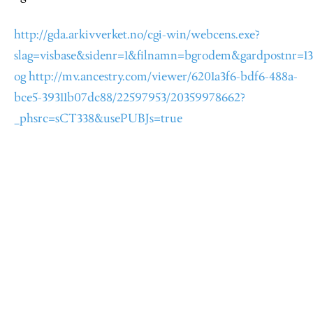
http://gda.arkivverket.no/cgi-win/webcens.exe?
slag=visbase&sidenr=1&filnamn=bgrodem&gardpostnr=1
og http://mv.ancestry.com/viewer/6201a3f6-bdf6-488a-
bce5-39311b07dc88/22597953/20359978662?
_phsrc=sCT338&usePUBJs=true