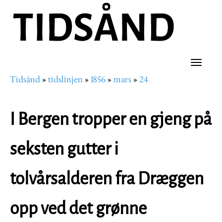
Hopp
til
hovedinnhold
Toggle
Tidsånd
tidslinjen
1856
mars
24
naviga
Navigasjonssti
I Bergen tropper en gjeng på
seksten gutter i
tolvårsalderen fra Dræggen
opp ved det grønne