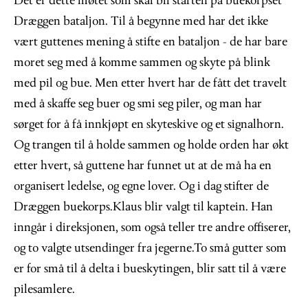
Det er dette møtet som skal bli starten på buekorpset
Dræggen bataljon. Til å begynne med har det ikke
vært guttenes mening å stifte en bataljon - de har bare
moret seg med å komme sammen og skyte på blink
med pil og bue. Men etter hvert har de fått det travelt
med å skaffe seg buer og smi seg piler, og man har
sørget for å få innkjøpt en skyteskive og et signalhorn.
Og trangen til å holde sammen og holde orden har økt
etter hvert, så guttene har funnet ut at de må ha en
organisert ledelse, og egne lover. Og i dag stifter de
Dræggen buekorps.Klaus blir valgt til kaptein. Han
inngår i direksjonen, som også teller tre andre offiserer,
og to valgte utsendinger fra jegerne.To små gutter som
er for små til å delta i bueskytingen, blir satt til å være
pilesamlere.