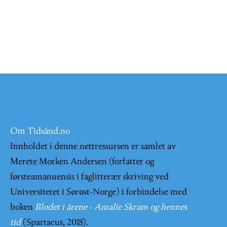
Om Tidsånd.no
Innholdet i denne nettressursen er samlet av
Merete Morken Andersen (forfatter og
førsteamanuensis i faglitterær skriving ved
Universitetet i Sørøst-Norge) i forbindelse med
boken
Blodet i årene - Amalie Skram og hennes
tid
(Spartacus, 2018).