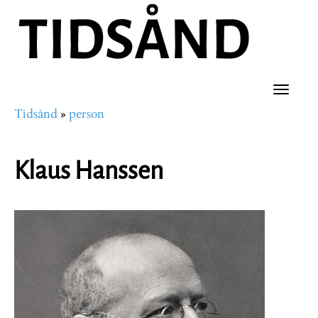
Hopp
til
hovedinnhold
Toggle
Tidsånd
person
naviga
Navigasjonssti
Klaus Hanssen
Portrettbilde