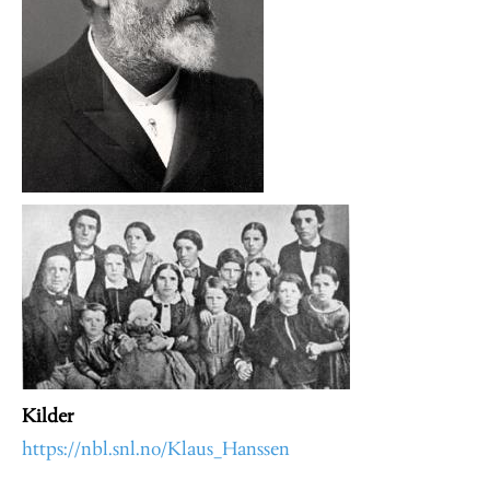
Kilder
https://nbl.snl.no/Klaus_Hanssen