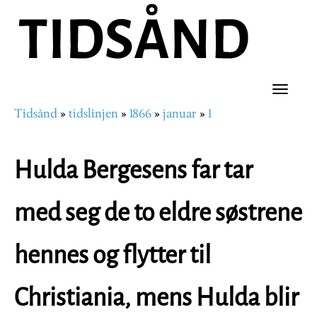
Hopp
til
hovedinnhold
Toggle
Tidsånd
tidslinjen
1866
januar
1
naviga
Navigasjonssti
Hulda Bergesens far tar
med seg de to eldre søstrene
hennes og flytter til
Christiania, mens Hulda blir