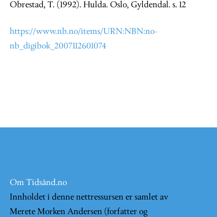
Obrestad, T. (1992). Hulda. Oslo, Gyldendal. s. 12
https://www.nb.no/items/URN:NBN:no-
nb_digibok_2007112601074
Om Tidsånd.no
Innholdet i denne nettressursen er samlet av
Merete Morken Andersen (forfatter og