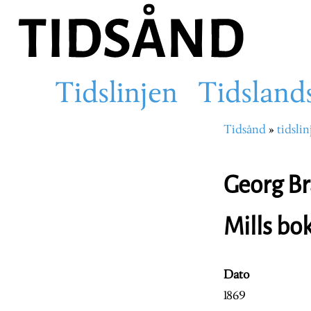
Hopp
til
hovedinnhold
Tidslinjen
Tidsland
Main
Tidsånd
tidslin
Navigasjons
navigation
Georg Br
Mills bo
Dato
1869