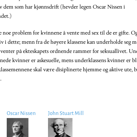
av dem som har kjønnsdrift (hevder legen Oscar Nissen i
det.)
e noe problem for kvinnene å vente med sex til de er gifte. Og
tiv i dette; menn fra de høyere klassene kan underholde seg 
venter på ekteskapets ordnende rammer for seksuallivet. Und
ede kvinner er askesuelle, mens underklassens kvinner er bl
lassemennene skal være disiplinerte hjemme og aktive ute, 
.
Oscar Nissen
John Stuart Mill
Image
Image