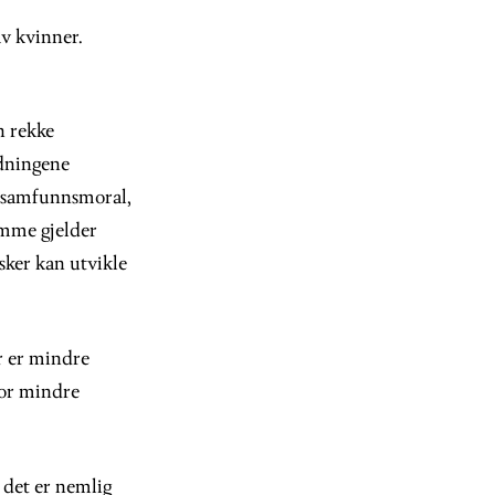
v kvinner.
n rekke
rdningene
od samfunnsmoral,
amme gjelder
sker kan utvikle
r er mindre
for mindre
 det er nemlig