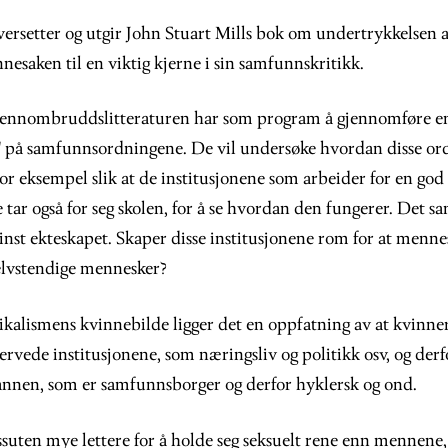
ersetter og utgir John Stuart Mills bok om undertrykkelsen a
nesaken til en viktig kjerne i sin samfunnskritikk.
gjennombruddslitteraturen har som program å gjennomføre e
r" på samfunnsordningene. De vil undersøke hvordan disse o
for eksempel slik at de institusjonene som arbeider for en g
tar også for seg skolen, for å se hvordan den fungerer. Det s
inst ekteskapet. Skaper disse institusjonene rom for at menne
selvstendige mennesker?
kalismens kvinnebilde ligger det en oppfatning av at kvinne
ervede institusjonene, som næringsliv og politikk osv, og der
nnen, som er samfunnsborger og derfor hyklersk og ond.
suten mye lettere for å holde seg seksuelt rene enn mennene,