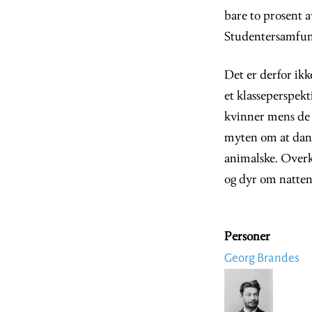
bare to prosent 
Studentersamfun
Det er derfor ikk
et klasseperspek
kvinner mens de 
myten om at dann
animalske. Overk
og dyr om natten
Personer
Georg Brandes
Image