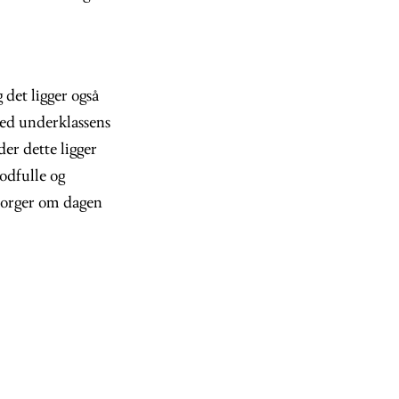
 det ligger også
med underklassens
er dette ligger
odfulle og
borger om dagen