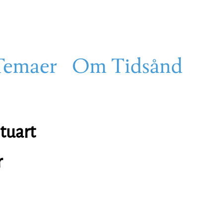
Temaer
Om Tidsånd
Stuart
r