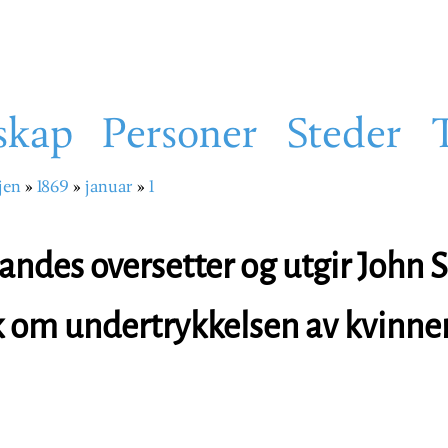
skap
Personer
Steder
jen
1869
januar
1
sti
andes oversetter og utgir John 
k om undertrykkelsen av kvinne