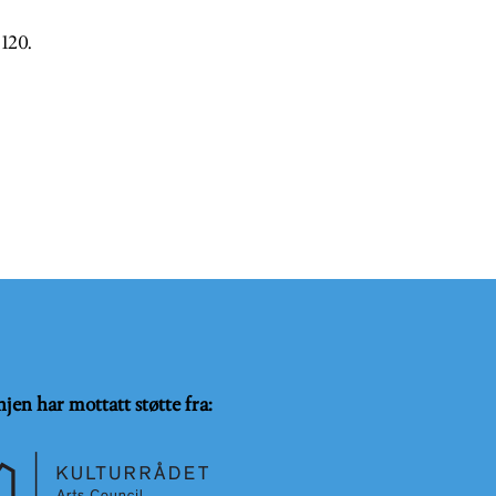
 120.
njen har mottatt støtte fra: