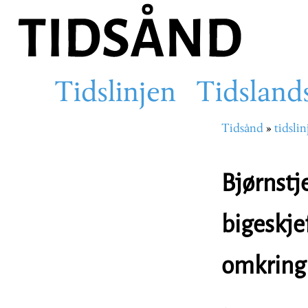
Hopp
til
hovedinnhold
Tidslinjen
Tidsland
Main
Tidsånd
tidslin
Navigasjons
navigation
Bjørnstje
bigeskje
omkring 