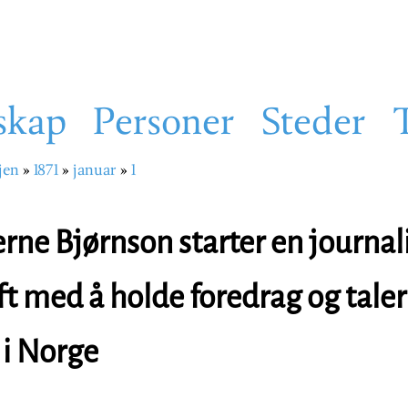
skap
Personer
Steder
jen
1871
januar
1
sti
rne Bjørnson starter en journali
ft med å holde foredrag og taler
i Norge