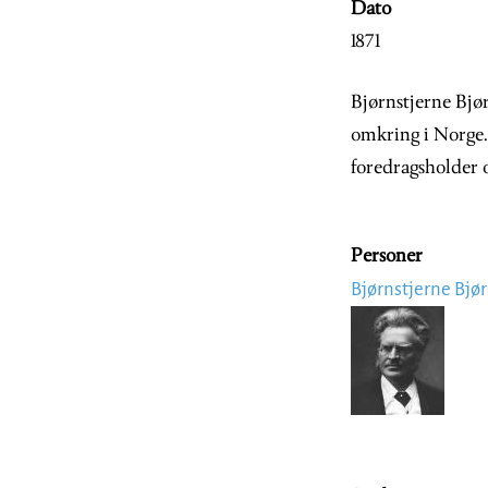
Dato
1871
Bjørnstjerne Bjør
omkring i Norge. 
foredragsholder o
Personer
Bjørnstjerne Bjø
Image