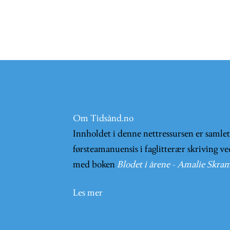
Om Tidsånd.no
Innholdet i denne nettressursen er samle
førsteamanuensis i faglitterær skriving ve
med boken
Blodet i årene - Amalie Skram
Les mer