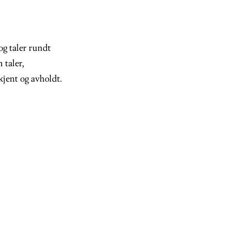
og taler rundt
 taler,
kjent og avholdt.