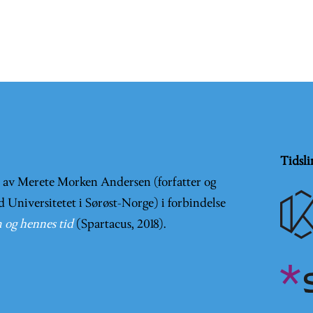
Tidsli
t av Merete Morken Andersen (forfatter og
d Universitetet i Sørøst-Norge) i forbindelse
 og hennes tid
(Spartacus, 2018).