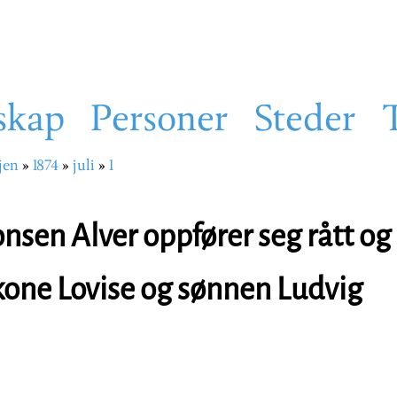
skap
Personer
Steder
jen
1874
juli
1
sti
sen Alver oppfører seg rått og 
kone Lovise og sønnen Ludvig