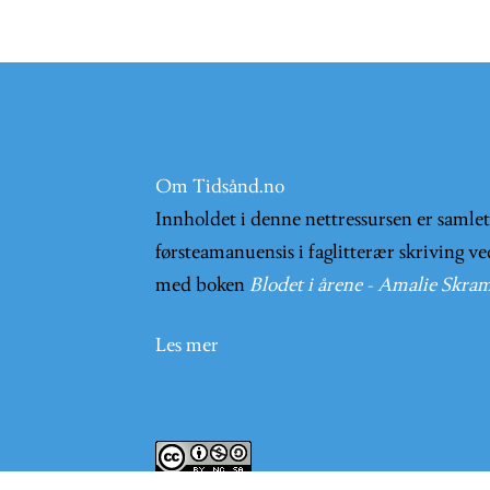
Om Tidsånd.no
Innholdet i denne nettressursen er samle
førsteamanuensis i faglitterær skriving ve
med boken
Blodet i årene - Amalie Skram
Les mer