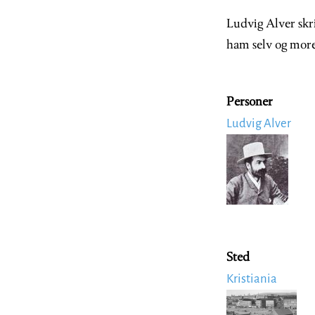
Ludvig Alver skr
ham selv og moren
Personer
Ludvig Alver
Image
Sted
Kristiania
Image