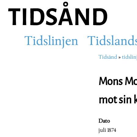
Hopp
til
hovedinnhold
Tidslinjen
Tidsland
Main
Tidsånd
tidslin
Navigasjons
navigation
Mons Mon
mot sin 
Dato
juli 1874