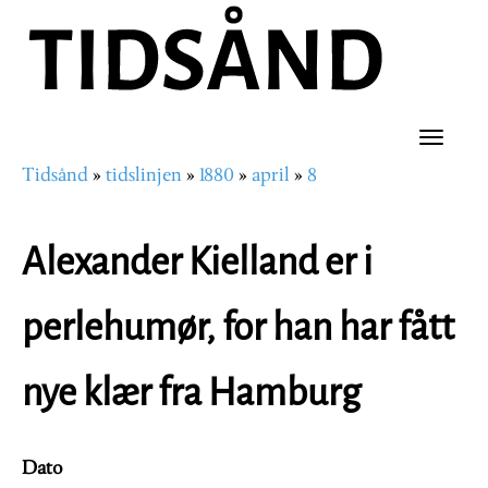
Hopp
til
hovedinnhold
Toggle
Tidsånd
tidslinjen
1880
april
8
naviga
Navigasjonssti
Alexander Kielland er i
perlehumør, for han har fått
nye klær fra Hamburg
Dato