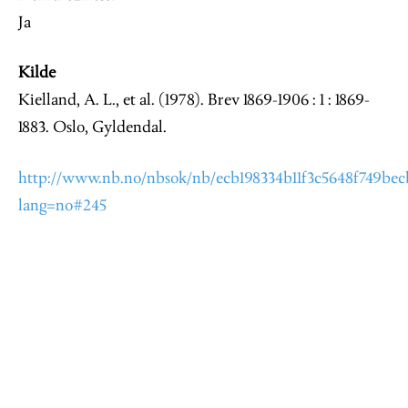
Ja
Kilde
Kielland, A. L., et al. (1978). Brev 1869-1906 : 1 : 1869-
1883. Oslo, Gyldendal.
http://www.nb.no/nbsok/nb/ecb198334b11f3c5648f749becb
lang=no#245