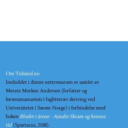
Om Tidsånd.no
Innholdet i denne nettressursen er samlet av
Merete Morken Andersen (forfatter og
førsteamanuensis i faglitterær skriving ved
Universitetet i Sørøst-Norge) i forbindelse med
boken
Blodet i årene - Amalie Skram og hennes
tid
(Spartacus, 2018).