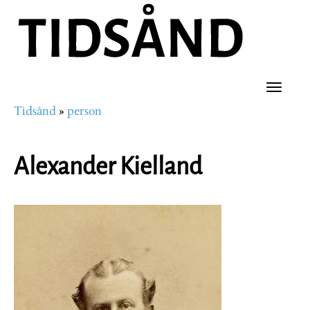
Hopp
til
hovedinnhold
Toggle
Tidsånd
person
naviga
Navigasjonssti
Alexander Kielland
Portrettbilde