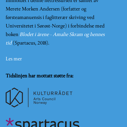
Innholdet i denne nettressursen er samlet av
Merete Morken Andersen (forfatter og
førsteamanuensis i faglitterær skriving ved
Universitetet i Sørøst-Norge) i forbindelse med
boken
Blodet i årene - Amalie Skram og hennes
tid
(Spartacus, 2018).
Les mer
Tidslinjen har mottatt støtte fra: