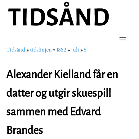
Hopp
til
hovedinnhold
Toggle
Tidsånd
tidslinjen
1882
juli
5
naviga
Navigasjonssti
Alexander Kielland får en
datter og utgir skuespill
sammen med Edvard
Brandes