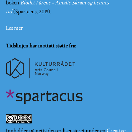
boken
Blodet i årene - Amalie Skram og hennes
tid
(Spartacus, 2018).
Les mer
Tidslinjen har mottatt støtte fra:
Innholder på nettsiden er lisensieret under en
Creative