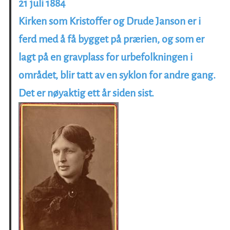
21 juli 1884
Kirken som Kristoffer og Drude Janson er i
ferd med å få bygget på prærien, og som er
lagt på en gravplass for urbefolkningen i
området, blir tatt av en syklon for andre gang.
Det er nøyaktig ett år siden sist.