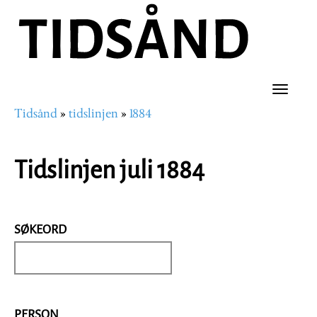
Hopp
til
hovedinnhold
Toggle
Tidsånd
tidslinjen
1884
naviga
Navigasjonssti
Tidslinjen juli 1884
SØKEORD
PERSON