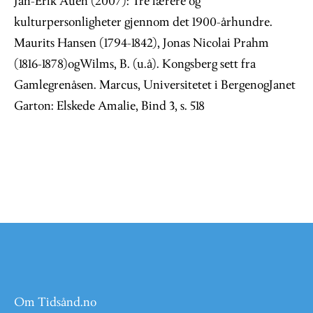
Jan-Erik Auen (2007): Tre lærere og
kulturpersonligheter gjennom det 1900-århundre.
Maurits Hansen (1794-1842), Jonas Nicolai Prahm
(1816-1878)ogWilms, B. (u.å). Kongsberg sett fra
Gamlegrenåsen. Marcus, Universitetet i BergenogJanet
Garton: Elskede Amalie, Bind 3, s. 518
Om Tidsånd.no