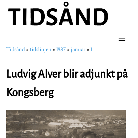
Hopp
til
hovedinnhold
Toggle
Tidsånd
tidslinjen
1887
januar
1
naviga
Navigasjonssti
Ludvig Alver blir adjunkt på
Kongsberg
Image