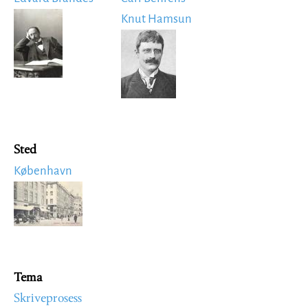
Image
Knut Hamsun
Image
Sted
København
Image
Tema
Skriveprosess