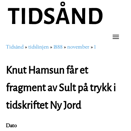
Hopp
til
hovedinnhold
Toggle
Tidsånd
tidslinjen
1888
november
1
naviga
Navigasjonssti
Knut Hamsun får et
fragment av Sult på trykk i
tidskriftet Ny Jord
Dato