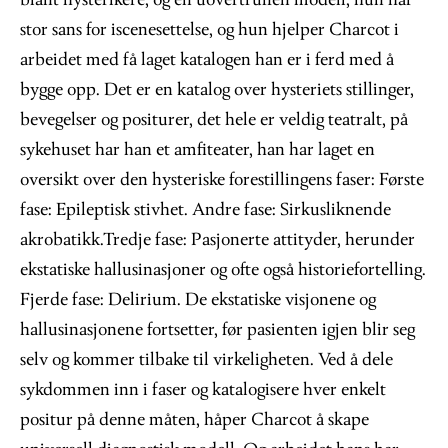
blant hysterikere, og en uovertruffen modell, hun har
stor sans for iscenesettelse, og hun hjelper Charcot i
arbeidet med få laget katalogen han er i ferd med å
bygge opp. Det er en katalog over hysteriets stillinger,
bevegelser og positurer, det hele er veldig teatralt, på
sykehuset har han et amfiteater, han har laget en
oversikt over den hysteriske forestillingens faser: Første
fase: Epileptisk stivhet. Andre fase: Sirkusliknende
akrobatikk.Tredje fase: Pasjonerte attityder, herunder
ekstatiske hallusinasjoner og ofte også historiefortelling.
Fjerde fase: Delirium. De ekstatiske visjonene og
hallusinasjonene fortsetter, før pasienten igjen blir seg
selv og kommer tilbake til virkeligheten. Ved å dele
sykdommen inn i faser og katalogisere hver enkelt
positur på denne måten, håper Charcot å skape