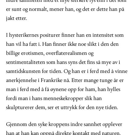
indre sannheten med et mye sterkere lys enn i det som
er sunt og normalt, mener han, og det er dette han på
jakt etter.
I hysterikernes positurer finner han en intensitet som
han vil ha fatt i. Han finner ikke noe slikt i den den
billige erotismen, overflaterealismen og
sentimentaliteten som hans syns det fins så mye av i
samtidskunsten for tiden. Og han er i ferd med å vinne
anerkjennelse i Frankrike nå. Etter mange tunge år er
man i ferd med å få øynene opp for ham, han hylles
fordi man i hans menneskekropper slik han
skulpturerer dem, ser et uttrykk for den nye tiden.
Gjennom den syke kroppens indre sannhet opplever
han at han kan oppnå direkte kontakt med naturen.