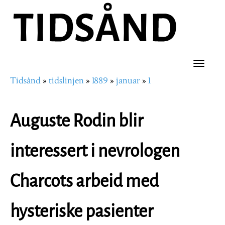
Hopp
til
hovedinnhold
Toggle
Tidsånd
tidslinjen
1889
januar
1
naviga
Navigasjonssti
Auguste Rodin blir
interessert i nevrologen
Charcots arbeid med
hysteriske pasienter