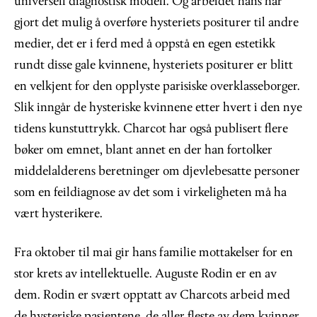
universell diagnostisk modell. Og arbeidet hans har
gjort det mulig å overføre hysteriets positurer til andre
medier, det er i ferd med å oppstå en egen estetikk
rundt disse gale kvinnene, hysteriets positurer er blitt
en velkjent for den opplyste parisiske overklasseborger.
Slik inngår de hysteriske kvinnene etter hvert i den nye
tidens kunstuttrykk. Charcot har også publisert flere
bøker om emnet, blant annet en der han fortolker
middelalderens beretninger om djevlebesatte personer
som en feildiagnose av det som i virkeligheten må ha
vært hysterikere.
Fra oktober til mai gir hans familie mottakelser for en
stor krets av intellektuelle. Auguste Rodin er en av
dem. Rodin er svært opptatt av Charcots arbeid med
de hysteriske pasientene, de aller fleste av dem kvinner,