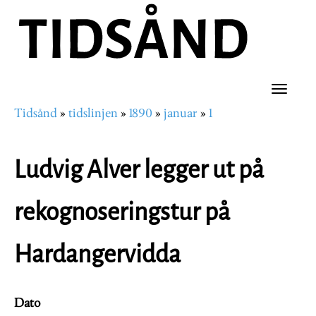
Hopp
til
hovedinnhold
Toggle
Tidsånd
tidslinjen
1890
januar
1
naviga
Navigasjonssti
Ludvig Alver legger ut på
rekognoseringstur på
Hardangervidda
Dato