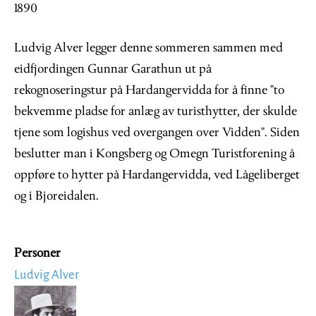
1890
Ludvig Alver legger denne sommeren sammen med
eidfjordingen Gunnar Garathun ut på
rekognoseringstur på Hardangervidda for å finne "to
bekvemme pladse for anlæg av turisthytter, der skulde
tjene som logishus ved overgangen over Vidden". Siden
beslutter man i Kongsberg og Omegn Turistforening å
oppføre to hytter på Hardangervidda, ved Lågeliberget
og i Bjoreidalen.
Personer
Ludvig Alver
Image