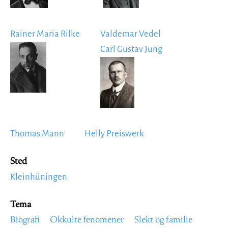
Rainer Maria Rilke
Valdemar Vedel
Image
Carl Gustav Jung
Image
Thomas Mann
Helly Preiswerk
Sted
Kleinhüningen
Tema
Biografi
Okkulte fenomener
Slekt og familie