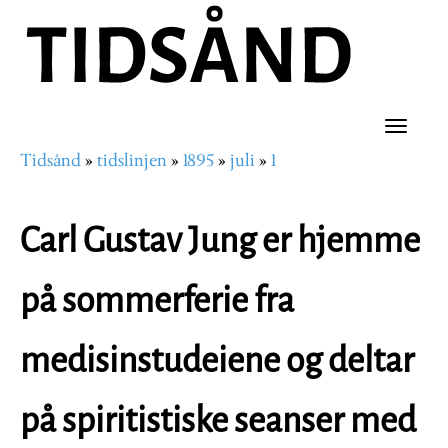
Hopp
til
hovedinnhold
Toggle
Tidsånd
tidslinjen
1895
juli
1
naviga
Navigasjonssti
Carl Gustav Jung er hjemme
på sommerferie fra
medisinstudeiene og deltar
på spiritistiske seanser med