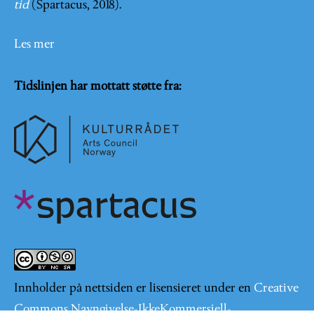
tid
(Spartacus, 2018).
Les mer
Tidslinjen har mottatt støtte fra:
Innholder på nettsiden er lisensieret under en
Creative
Commons Navngivelse-IkkeKommersiell-