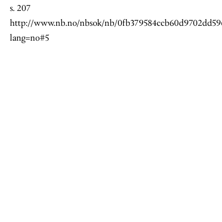
s. 207
http://www.nb.no/nbsok/nb/0fb379584ccb60d9702dd596
lang=no#5