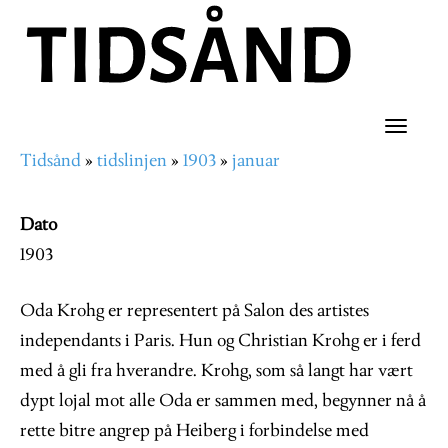
Hopp
til
hovedinnhold
Toggle
Tidsånd
tidslinjen
1903
januar
naviga
Navigasjonssti
Dato
1903
Oda Krohg er representert på Salon des artistes
independants i Paris. Hun og Christian Krohg er i ferd
med å gli fra hverandre. Krohg, som så langt har vært
dypt lojal mot alle Oda er sammen med, begynner nå å
rette bitre angrep på Heiberg i forbindelse med