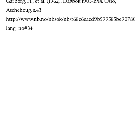
Garborg, H., et al. (1962). Dagbok 1903-1914. Oslo,
Aschehoug. s.43
http://www.nb.no/nbsok/nb/f68c6eacd9b599585be90780c
lang=no#34