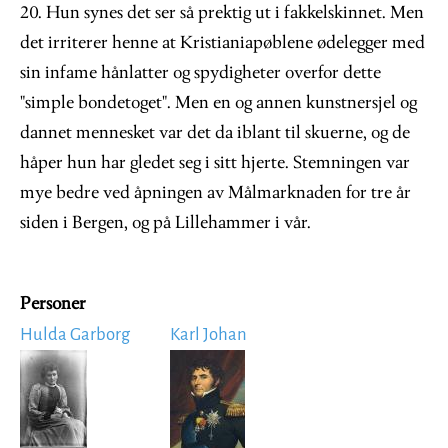
20. Hun synes det ser så prektig ut i fakkelskinnet. Men
det irriterer henne at Kristianiapøblene ødelegger med
sin infame hånlatter og spydigheter overfor dette
"simple bondetoget". Men en og annen kunstnersjel og
dannet mennesket var det da iblant til skuerne, og de
håper hun har gledet seg i sitt hjerte. Stemningen var
mye bedre ved åpningen av Målmarknaden for tre år
siden i Bergen, og på Lillehammer i vår.
Personer
Hulda Garborg
Karl Johan
Image
Image