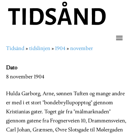
Hopp
til
hovedinnhold
Toggle
Tidsånd
tidslinjen
1904
november
naviga
Navigasjonssti
Dato
8 november 1904
Hulda Garborg, Arne, sønnen Tuften og mange andre
er med i et stort "bondebryllupopptog" gjennom
Kristianias gater. Toget går fra "målmarknaden"
gjennom gatene fra Frognerveien 10, Drammensveien,
Carl Johan, Grænsen, Øvre Slotsgade til Mølergaden