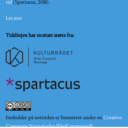
tid
(Spartacus, 2018).
Les mer
Tidslinjen har mottatt støtte fra:
Innholder på nettsiden er lisensieret under en
Creative
Commons Navngivelse-IkkeKommersiell-