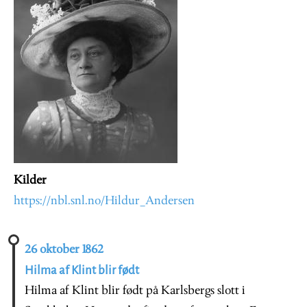
Kilder
https://nbl.snl.no/Hildur_Andersen
26 oktober 1862
Hilma af Klint blir født
Hilma af Klint blir født på Karlsbergs slott i