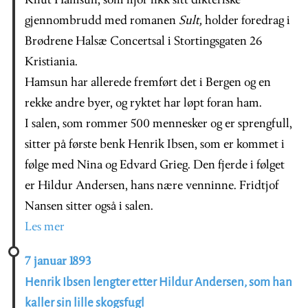
Knut Hamsun, som ifjor fikk sitt dikteriske
gjennombrudd med romanen
Sult,
holder foredrag i
Brødrene Halsæ Concertsal i Stortingsgaten 26
Kristiania.
Hamsun har allerede fremført det i Bergen og en
rekke andre byer, og ryktet har løpt foran ham.
I salen, som rommer 500 mennesker og er sprengfull,
sitter på første benk Henrik Ibsen, som er kommet i
følge med Nina og Edvard Grieg. Den fjerde i følget
er Hildur Andersen, hans nære venninne. Fridtjof
Nansen sitter også i salen.
Les mer
7 januar 1893
Henrik Ibsen lengter etter Hildur Andersen, som han
kaller sin lille skogsfugl