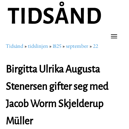
Hopp
til
hovedinnhold
Toggle
Tidsånd
tidslinjen
1825
september
22
naviga
Navigasjonssti
Birgitta Ulrika Augusta
Stenersen gifter seg med
Jacob Worm Skjelderup
Müller