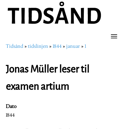
Hopp
til
hovedinnhold
Toggle
Tidsånd
tidslinjen
1844
januar
1
naviga
Navigasjonssti
Jonas Müller leser til
examen artium
Dato
1844