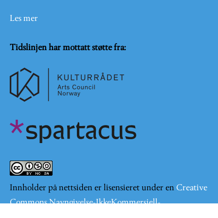
Les mer
Tidslinjen har mottatt støtte fra:
Innholder på nettsiden er lisensieret under en
Creative
Commons Navngivelse-IkkeKommersiell-
DelPåSammeVilkår 4.0 Internasjonal lisens
.