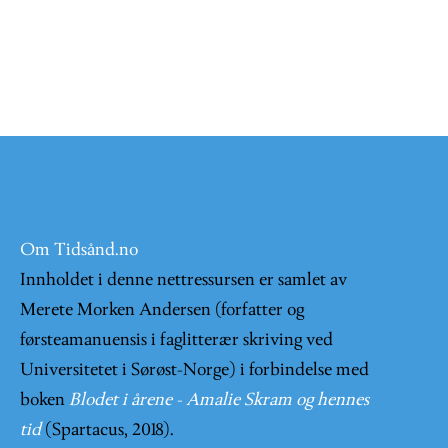
Om Tidsånd.no
Innholdet i denne nettressursen er samlet av
Merete Morken Andersen (forfatter og
førsteamanuensis i faglitterær skriving ved
Universitetet i Sørøst-Norge) i forbindelse med
boken
Blodet i årene - Amalie Skram og hennes
tid
(Spartacus, 2018).