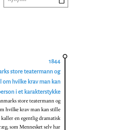
1844
rks store teatermann og
kel om hvilke krav man kan
n person i et karakterstykke
anmarks store teatermann og
 om hvilke krav man kan stille
n kaller en egentlig dramatisk
Præg, som Mennesket selv har