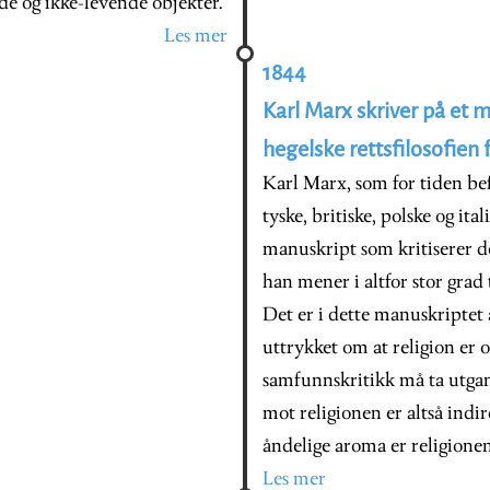
nde og ikke-levende objekter.
Les mer
1844
Karl Marx skriver på et 
hegelske rettsfilosofien 
Karl Marx, som for tiden bef
tyske, britiske, polske og ita
manuskript som kritiserer de
han mener i altfor stor grad
Det er i dette manuskriptet 
uttrykket om at religion er 
samfunnskritikk må ta utgan
mot religionen er altså ind
åndelige aroma er religionen
Les mer