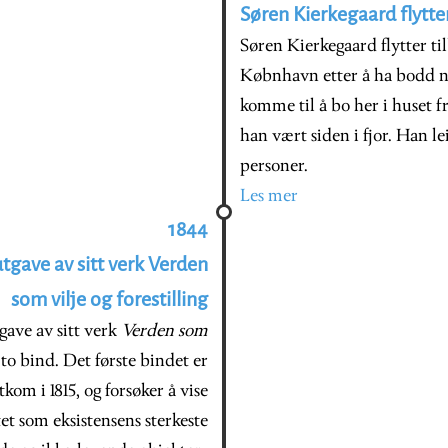
Søren Kierkegaard flytt
Søren Kierkegaard flytter t
Købnhavn etter å ha bodd no
komme til å bo her i huset fr
han vært siden i fjor. Han leie
personer.
Les mer
1844
tgave av sitt verk Verden
som vilje og forestilling
ave av sitt verk
Verden som
 to bind. Det første bindet er
om i 1815, og forsøker å vise
tet som eksistensens sterkeste