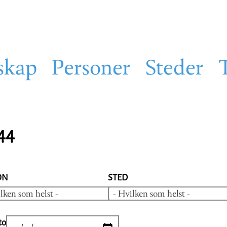
skap
Personer
Steder
844
ON
STED
lken som helst -
- Hvilken som helst -
to
DATE