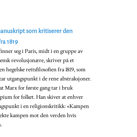
manuskript som kritiserer den
fra 1819
inner seg i Paris, midt i en gruppe av
liensk revolusjonære, skriver på et
n hegelske rettsfilosofien fra 1819, som
 tar utgangspunkt i de rene abstraksjoner.
at Marx for første gang tar i bruk
opium for folket. Han skiver at enhver
gspunkt i en religionskritikk: «Kampen
irekte kampen mot den verden hvis
.