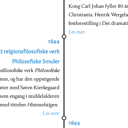
Kong Carl Johan fyller 80 år.
Christiania. Henrik Wergela
festforestilling i Det dramati
Les mer
1844
t relgionsfilosofiske verk
Philosofiske Smuler
nsfilosofiske verk
Philosofiske
en, og har den oppstigende
atter med Søren Kierkegaard
k som engang i middelalderen
 med tittelen
Himmelstigen
.
Les mer
1844