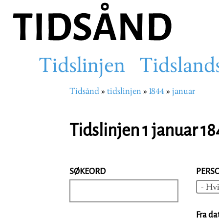
Hopp
til
hovedinnhold
Tidslinjen
Tidsland
Main
Tidsånd
tidslinjen
1844
januar
Navigasjonssti
navigation
Tidslinjen 1 januar 1
SØKEORD
PERS
- Hvi
Fra da