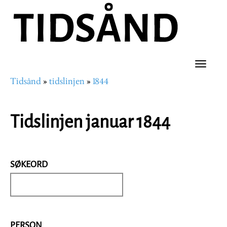
Hopp
til
hovedinnhold
Toggle
Tidsånd
tidslinjen
1844
naviga
Navigasjonssti
Tidslinjen januar 1844
SØKEORD
PERSON