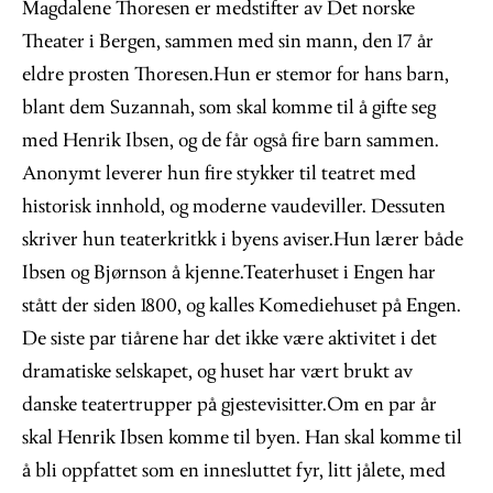
Magdalene Thoresen er medstifter av Det norske
Theater i Bergen, sammen med sin mann, den 17 år
eldre prosten Thoresen.Hun er stemor for hans barn,
blant dem Suzannah, som skal komme til å gifte seg
med Henrik Ibsen, og de får også fire barn sammen.
Anonymt leverer hun fire stykker til teatret med
historisk innhold, og moderne vaudeviller. Dessuten
skriver hun teaterkritkk i byens aviser.Hun lærer både
Ibsen og Bjørnson å kjenne.Teaterhuset i Engen har
stått der siden 1800, og kalles Komediehuset på Engen.
De siste par tiårene har det ikke være aktivitet i det
dramatiske selskapet, og huset har vært brukt av
danske teatertrupper på gjestevisitter.Om en par år
skal Henrik Ibsen komme til byen. Han skal komme til
å bli oppfattet som en innesluttet fyr, litt jålete, med