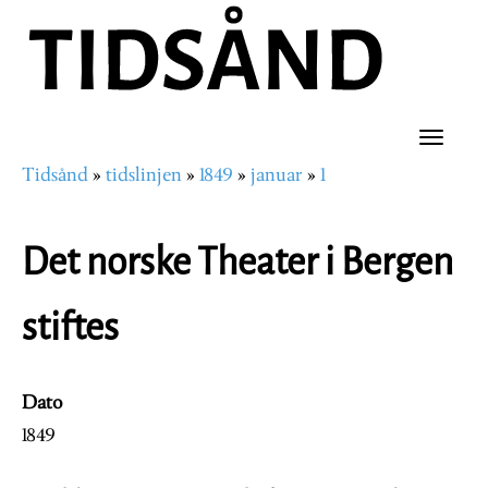
Hopp
til
hovedinnhold
Toggle
Tidsånd
tidslinjen
1849
januar
1
naviga
Navigasjonssti
Det norske Theater i Bergen
stiftes
Dato
1849