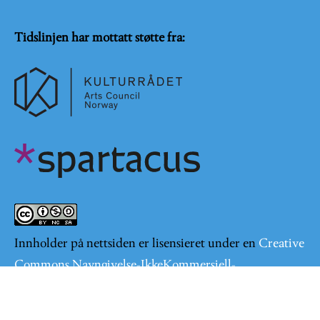
Tidslinjen har mottatt støtte fra:
Innholder på nettsiden er lisensieret under en
Creative
Commons Navngivelse-IkkeKommersiell-
DelPåSammeVilkår 4.0 Internasjonal lisens
.