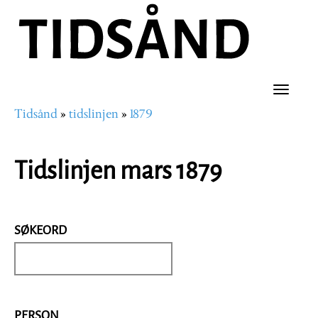
Hopp
til
hovedinnhold
Toggle
Tidsånd
tidslinjen
1879
naviga
Navigasjonssti
Tidslinjen mars 1879
SØKEORD
PERSON