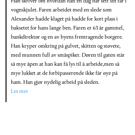
Han skriver om hvordan han en dag har sett sin far i
vognskjulet. Faren arbeidet med en slede som
Alexander hadde klaget på hadde for kort plass i
baksetet for hans lange ben. Faren er 63 år gammel,
bankdirektør og en av byens fremragende borgere.
Han kryper omkring på gulvet, skitten og støvete,
med munnen full av småspiker. Døren til gaten står
så mye åpen at han kan få lys til å arbeide,men så
mye lukket at de forbipasserende ikke får øye på
ham. Han gjør nydelig arbeid på sleden.
Les mer