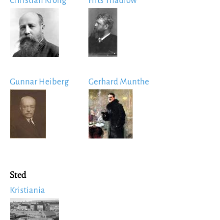
Christian Krohg
Frits Thaulow
Image
Image
Gunnar Heiberg
Gerhard Munthe
Image
Image
Sted
Kristiania
Image