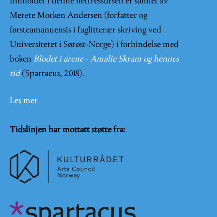
Innholdet i denne nettressursen er samlet av
Merete Morken Andersen (forfatter og
førsteamanuensis i faglitterær skriving ved
Universitetet i Sørøst-Norge) i forbindelse med
boken
Blodet i årene - Amalie Skram og hennes
tid
(Spartacus, 2018).
Les mer
Tidslinjen har mottatt støtte fra: