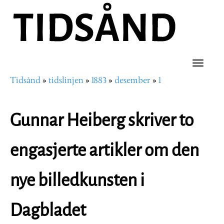
Hopp
til
hovedinnhold
Toggle
Tidsånd
tidslinjen
1883
desember
1
naviga
Navigasjonssti
Gunnar Heiberg skriver to
engasjerte artikler om den
nye billedkunsten i
Dagbladet