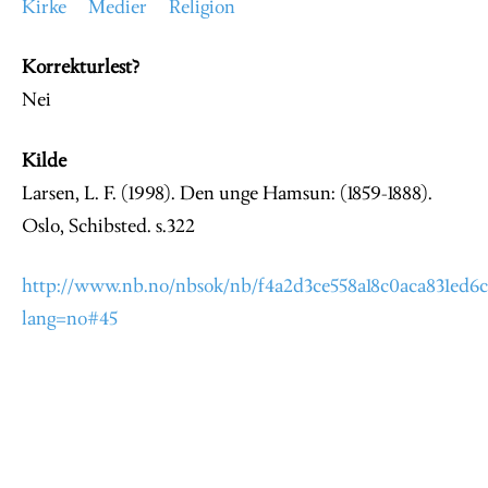
Kirke
Medier
Religion
Korrekturlest?
Nei
Kilde
Larsen, L. F. (1998). Den unge Hamsun: (1859-1888).
Oslo, Schibsted. s.322
http://www.nb.no/nbsok/nb/f4a2d3ce558a18c0aca831ed6cd
lang=no#45