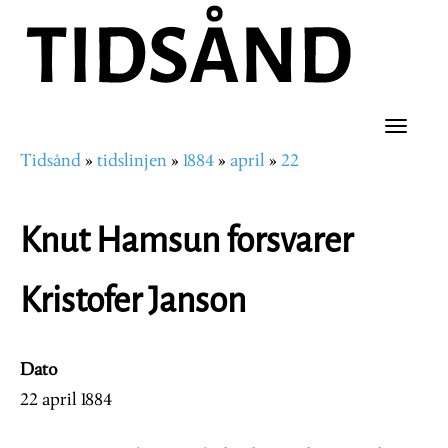
Hopp
til
hovedinnhold
Toggle
Tidsånd
tidslinjen
1884
april
22
naviga
Navigasjonssti
Knut Hamsun forsvarer
Kristofer Janson
Dato
22 april 1884