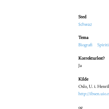
Sted
Schwaz
Tema
Biografi
Spirit
Korrekturlest?
Ja
Kilde
Oslo, U. i. Henr
http://ibsen.ui
og