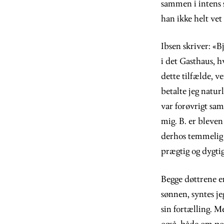
sammen i intens 
han ikke helt vet 
Ibsen skriver: «
i det Gasthaus, h
dette tilfælde, v
betalte jeg natur
var forøvrigt sa
mig. B. er bleven
derhos temmelig t
prægtig og dygti
Begge døttrene e
sønnen, syntes je
sin fortælling. M