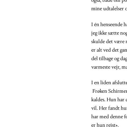
også, både om pol
mine udtalelser o
I én henseende h
jeg ikke sætte no
skulde det være 
er alt ved det g
del tilbage og da
varmeste vejr, m
I en liden afslut
Frøken Schirmer 
kaldes. Hun har d
vil. Her fandt h
har med denne fo
er hun rejst».