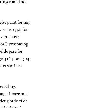
aringer med noe
lse parat for mig
vor der også, for
I værtshuset
 hos Bjørnsons og
ilde gøre for
oget gråsprængt og
et sig til en
; Erling,
langt tilbage med
det gjorde vi da