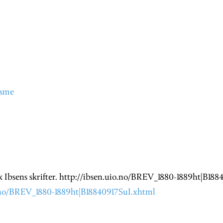
isme
ik Ibsens skrifter. http://ibsen.uio.no/BREV_1880-1889ht|B18
o.no/BREV_1880-1889ht|B18840917SuI.xhtml