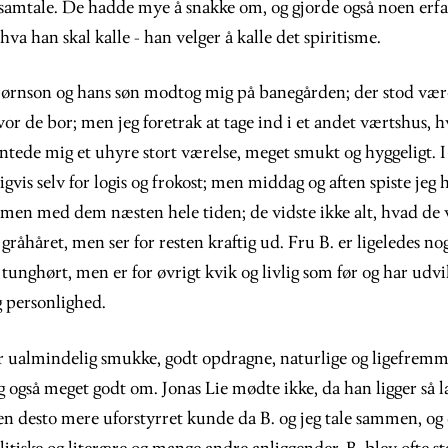
samtale. De hadde mye å snakke om, og gjorde også noen erf
hva han skal kalle - han velger å kalle det spiritisme.
Bjørnson og hans søn modtog mig på banegården; der stod være
vor de bor; men jeg foretrak at tage ind i et andet værtshus, h
entede mig et uhyre stort værelse, meget smukt og hyggeligt. 
ligvis selv for logis og frokost; men middag og aften spiste jeg
mmen med dem næsten hele tiden; de vidste ikke alt, hvad de v
 gråhåret, men ser for resten kraftig ud. Fru B. er ligeledes n
unghørt, men er for øvrigt kvik og livlig som før og har udvikl
g personlighed.
r ualmindelig smukke, godt opdragne, naturlige og ligefremme
g også meget godt om. Jonas Lie mødte ikke, da han ligger så 
en desto mere uforstyrret kunde da B. og jeg tale sammen, og 