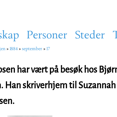
skap
Personer
Steder
jen
1884
september
17
sti
bsen har vært på besøk hos Bjør
. Han skriverhjem til Suzanna
sen.