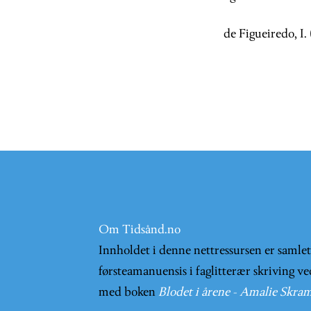
de Figueiredo, I
Om Tidsånd.no
Innholdet i denne nettressursen er samle
førsteamanuensis i faglitterær skriving ve
med boken
Blodet i årene - Amalie Skram