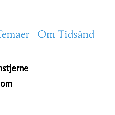
Temaer
Om Tidsånd
nstjerne
h om