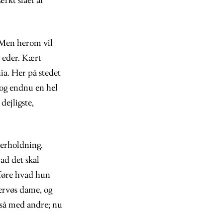
ærkt slået af
. Men herom vil
l eder. Kært
a. Her på stedet
dog endnu en hel
dejligste,
derholdning.
ad det skal
dføre hvad hun
nervøs dame, og
gså med andre; nu