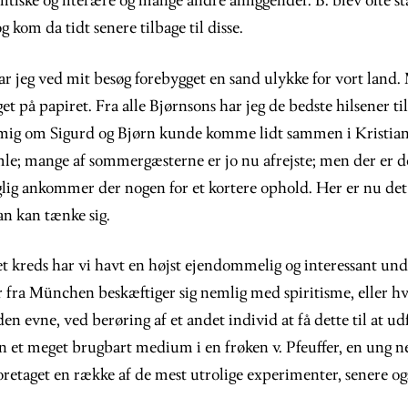
itiske og literære og mange andre anliggender. B. blev ofte st
g kom da tidt senere tilbage til disse.
ar jeg ved mit besøg forebygget en sand ulykke for vort land
get på papiret. Fra alle Bjørnsons har jeg de bedste hilsener ti
mig om Sigurd og Bjørn kunde komme lidt sammen i Kristiani
amle; mange af sommergæsterne er jo nu afrejste; men der er 
glig ankommer der nogen for et kortere ophold. Her er nu det 
an kan tænke sig.
tet kreds har vi havt en højst ejendommelig og interessant un
fra München beskæftiger sig nemlig med spiritisme, eller hv
en evne, ved berøring af et andet individ at få dette til at u
un et meget brugbart medium i en frøken v. Pfeuffer, en ung 
retaget en række af de mest utrolige experimenter, senere o