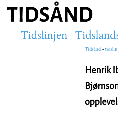
Hopp
til
hovedinnhold
Tidslinjen
Tidsland
Main
Tidsånd
tidslin
Navigasjons
navigation
Henrik I
Bjørnson
opplevel