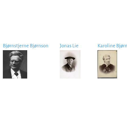
Bjørnstjerne Bjørnson
Jonas Lie
Karoline Bjør
Image
Image
Image