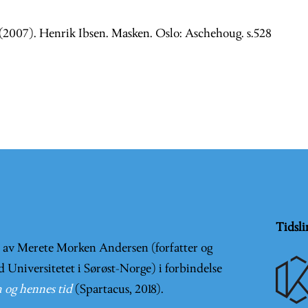
. (2007). Henrik Ibsen. Masken. Oslo: Aschehoug. s.528
Tidsli
t av Merete Morken Andersen (forfatter og
d Universitetet i Sørøst-Norge) i forbindelse
 og hennes tid
(Spartacus, 2018).