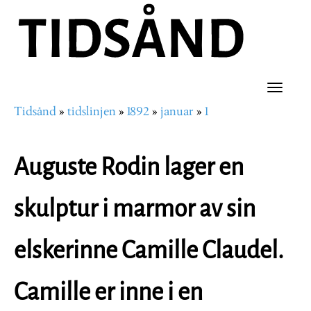
Hopp
til
hovedinnhold
Toggle
Tidsånd
tidslinjen
1892
januar
1
naviga
Navigasjonssti
Auguste Rodin lager en
skulptur i marmor av sin
elskerinne Camille Claudel.
Camille er inne i en