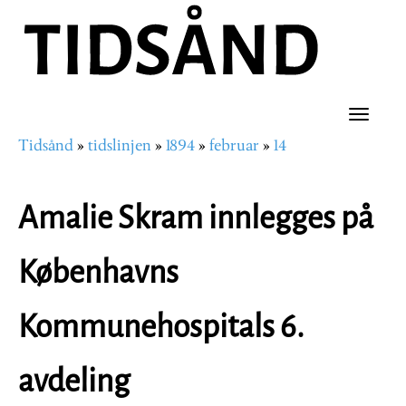
Hopp
til
hovedinnhold
Toggle
Tidsånd
tidslinjen
1894
februar
14
naviga
Navigasjonssti
Amalie Skram innlegges på
Københavns
Kommunehospitals 6.
avdeling