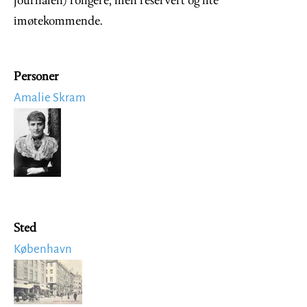
journalen) roligere, men reservert og lite
imøtekommende.
Personer
Amalie Skram
Image
Sted
København
Image