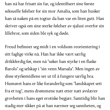
han nå har frisatt sin far, og identifisert sine første
seksuelle følelser for sin mor Amalia, som han husker
han så naken på en togtur da han var en liten gutt. Han
skriver også om sine sterke følelser av sjalusi overfor sin
lillebror, som siden ble syk og døde.
Freud befinner seg midt i en voldsom reorientering i
sitt faglige virke nå. Han har ikke vært særlig
drikkferdig før, men nå "søker han styrke i en flaske
Barolo" og selskap i "sin venn Marsala". Men ingen av
disse styrkemidlene ser ut til å fungere særlig bra.
Humøret hans er like foranderlig som "landskapet sett
fra et tog", mens drømmene natt etter natt avslærer
grovheten i hans eget erotiske begjær. Samtidig blir han
stadig mer sikker på at han nærmer seg sannheten, og