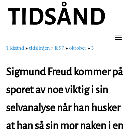
Hopp
til
hovedinnhold
Toggle
Tidsånd
tidslinjen
1897
oktober
3
naviga
Navigasjonssti
Sigmund Freud kommer på
sporet av noe viktig i sin
selvanalyse når han husker
at han så sin mor naken i en