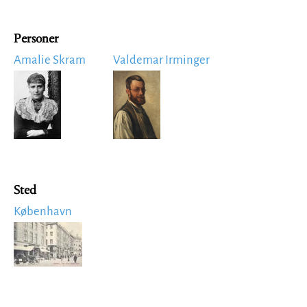
Personer
Amalie Skram
Valdemar Irminger
Image
Image
Sted
København
Image