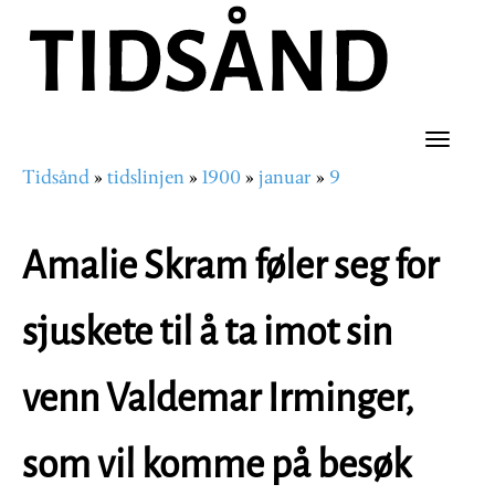
Hopp
til
hovedinnhold
Toggle
Tidsånd
tidslinjen
1900
januar
9
naviga
Navigasjonssti
Amalie Skram føler seg for
sjuskete til å ta imot sin
venn Valdemar Irminger,
som vil komme på besøk