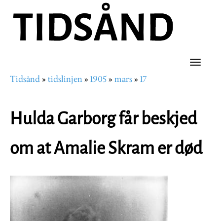
Hopp
til
hovedinnhold
Toggle
Tidsånd
tidslinjen
1905
mars
17
naviga
Navigasjonssti
Hulda Garborg får beskjed
om at Amalie Skram er død
Image