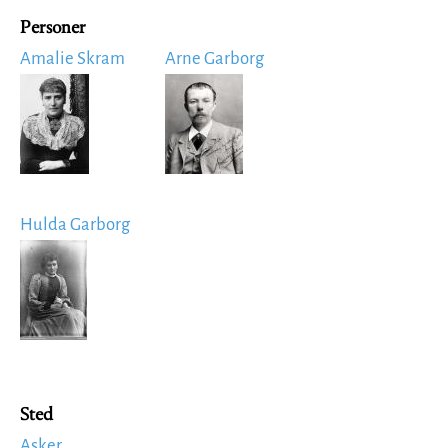
Personer
Amalie Skram
Arne Garborg
Image
Image
Hulda Garborg
Image
Sted
Asker