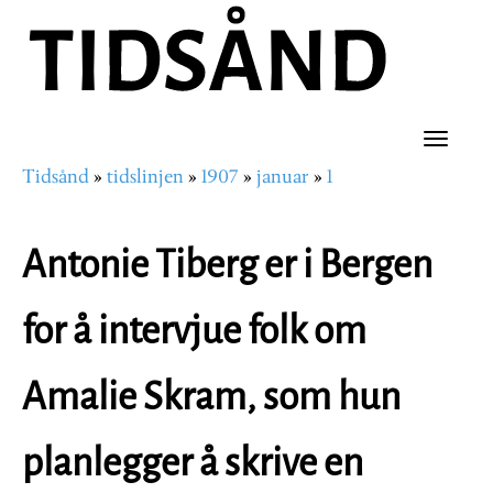
Hopp
til
hovedinnhold
Toggle
Tidsånd
tidslinjen
1907
januar
1
naviga
Navigasjonssti
Antonie Tiberg er i Bergen
for å intervjue folk om
Amalie Skram, som hun
planlegger å skrive en