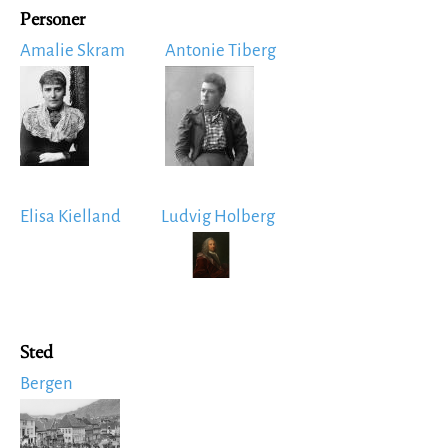
Personer
Amalie Skram
Antonie Tiberg
Image
Image
Elisa Kielland
Ludvig Holberg
Image
Sted
Bergen
Image