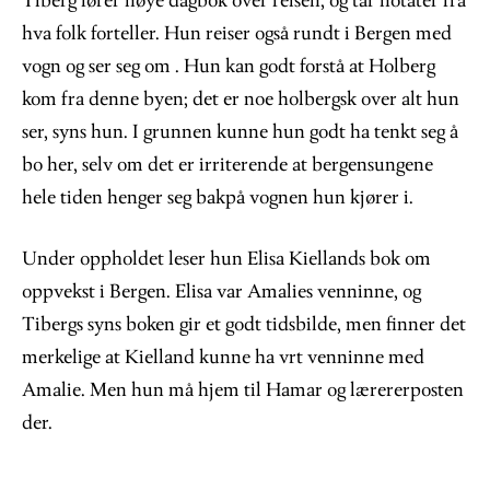
Tiberg fører nøye dagbok over reisen, og tar notater fra
hva folk forteller. Hun reiser også rundt i Bergen med
vogn og ser seg om . Hun kan godt forstå at Holberg
kom fra denne byen; det er noe holbergsk over alt hun
ser, syns hun. I grunnen kunne hun godt ha tenkt seg å
bo her, selv om det er irriterende at bergensungene
hele tiden henger seg bakpå vognen hun kjører i.
Under oppholdet leser hun Elisa Kiellands bok om
oppvekst i Bergen. Elisa var Amalies venninne, og
Tibergs syns boken gir et godt tidsbilde, men finner det
merkelige at Kielland kunne ha vrt venninne med
Amalie. Men hun må hjem til Hamar og lærererposten
der.