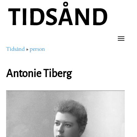
Hopp
til
hovedinnhold
Toggle
Tidsånd
person
naviga
Navigasjonssti
Antonie Tiberg
Portrettbilde