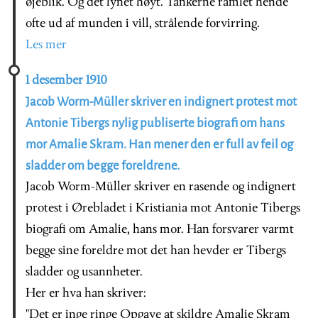
øjeblik. Og det lynet høyt. Tankerne ramlet hende
ofte ud af munden i vill, strålende forvirring.
Les mer
1 desember 1910
Jacob Worm-Müller skriver en indignert protest mot
Antonie Tibergs nylig publiserte biografi om hans
mor Amalie Skram. Han mener den er full av feil og
sladder om begge foreldrene.
Jacob Worm-Müller skriver en rasende og indignert
protest i Ørebladet i Kristiania mot Antonie Tibergs
biografi om Amalie, hans mor. Han forsvarer varmt
begge sine foreldre mot det han hevder er Tibergs
sladder og usannheter.
Her er hva han skriver:
"
Det er inge ringe Opgave at skildre Amalie Skram