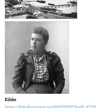
Kilder
https://digitaltmuseum.no/011013599978/nfb-47931