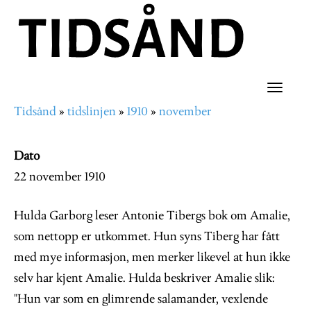
Hopp
til
hovedinnhold
Toggle
Tidsånd
tidslinjen
1910
november
naviga
Navigasjonssti
Dato
22 november 1910
Hulda Garborg leser Antonie Tibergs bok om Amalie,
som nettopp er utkommet. Hun syns Tiberg har fått
med mye informasjon, men merker likevel at hun ikke
selv har kjent Amalie. Hulda beskriver Amalie slik:
"Hun var som en glimrende salamander, vexlende