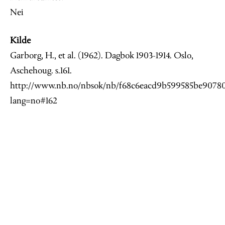
Nei
Kilde
Garborg, H., et al. (1962). Dagbok 1903-1914. Oslo,
Aschehoug. s.161.
http://www.nb.no/nbsok/nb/f68c6eacd9b599585be90780c
lang=no#162