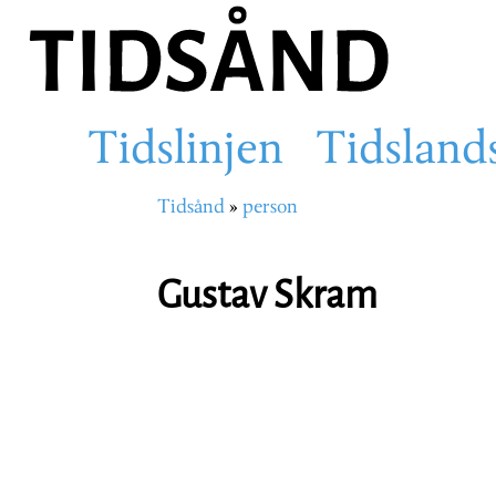
Hopp
til
hovedinnhold
Tidslinjen
Tidsland
Main
Tidsånd
person
Navigasjonssti
navigation
Gustav Skram