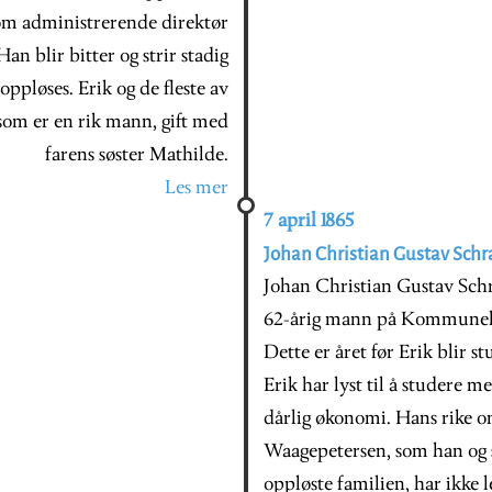
 som administrerende direktør
an blir bitter og strir stadig
løses. Erik og de fleste av
 som er en rik mann, gift med
farens søster Mathilde.
Les mer
7 april 1865
Johan Christian Gustav Schra
Johan Christian Gustav Schr
62-årig mann på Kommuneho
Dette er året før Erik blir st
Erik har lyst til å studere 
dårlig økonomi. Hans rike o
Waagepetersen, som han og s
oppløste familien, har ikke le