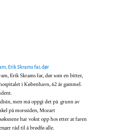
m, Erik Skrams far, dør
am, Erik Skrams far, dør som en bitter,
spitalet i København, 62 år gammel.
udent.
medisin, men må oppgi det på grunn av
nkel på morssiden, Mozart
øksnene har vokst opp hos etter at faren
nger råd til å brødfø alle.