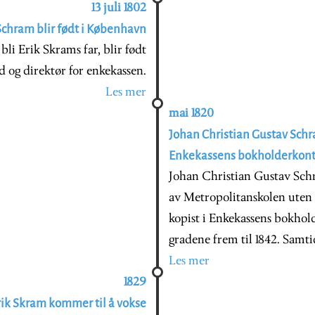
13 juli 1802
Schram blir født i København
li Erik Skrams far, blir født
 og direktør for enkekassen.
Les mer
mai 1820
Johan Christian Gustav Schram
Enkekassens bokholderkont
Johan Christian Gustav Schra
av Metropolitanskolen uten å 
kopist i Enkekassens bokhold
gradene frem til 1842. Samti
Les mer
1829
ik Skram kommer til å vokse