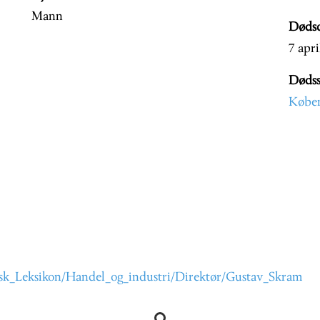
Mann
Døds
7 apri
Dødss
Købe
isk_Leksikon/Handel_og_industri/Direktør/Gustav_Skram