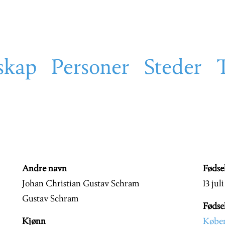
skap
Personer
Steder
Andre navn
Fødse
Johan Christian Gustav Schram
13 jul
Gustav Schram
Fødse
Kjønn
Købe