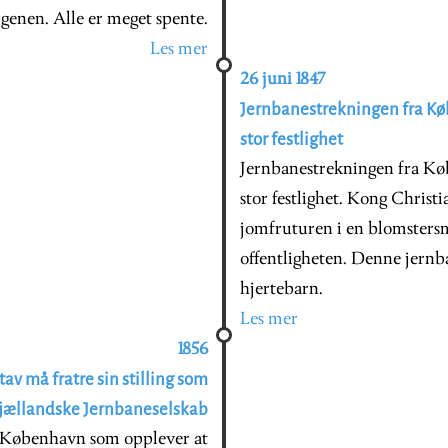
genen. Alle er meget spente.
Les mer
26 juni 1847
Jernbanestrekningen fra Køb
stor festlighet
Jernbanestrekningen fra Køb
stor festlighet. Kong Christ
jomfruturen i en blomsters
offentligheten. Denne jernb
hjertebarn.
Les mer
1856
av må fratre sin stilling som
sjællandske Jernbaneselskab
i København som opplever at