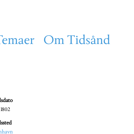
Temaer
Om Tidsånd
lsdato
i 1802
lssted
nhavn