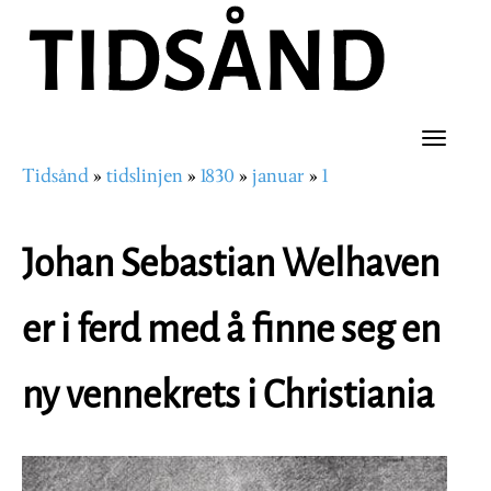
Hopp
til
hovedinnhold
Toggle
Tidsånd
tidslinjen
1830
januar
1
naviga
Navigasjonssti
Johan Sebastian Welhaven
er i ferd med å finne seg en
ny vennekrets i Christiania
Image