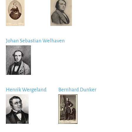
Image
Image
Johan Sebastian Welhaven
Image
Henrik Wergeland
Bernhard Dunker
Image
Image