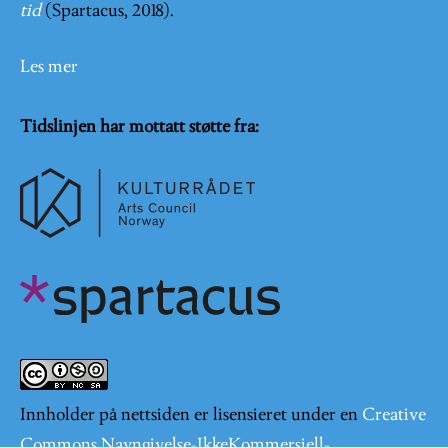
tid
(Spartacus, 2018).
Les mer
Tidslinjen har mottatt støtte fra:
Innholder på nettsiden er lisensieret under en
Creative
Commons Navngivelse-IkkeKommersiell-