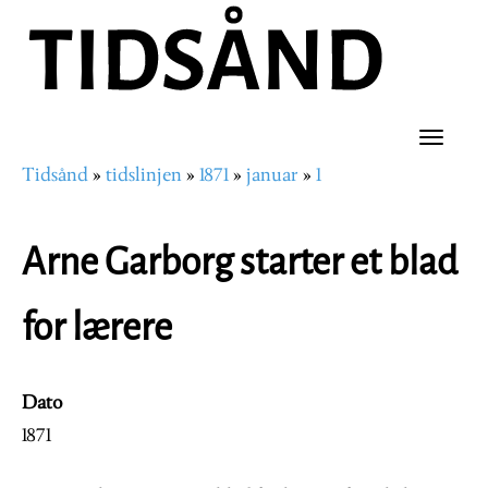
Hopp
til
hovedinnhold
Toggle
Tidsånd
tidslinjen
1871
januar
1
naviga
Navigasjonssti
Arne Garborg starter et blad
for lærere
Dato
1871