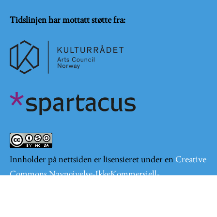
Tidslinjen har mottatt støtte fra:
Innholder på nettsiden er lisensieret under en
Creative
Commons Navngivelse-IkkeKommersiell-
DelPåSammeVilkår 4.0 Internasjonal lisens
.
Logg på