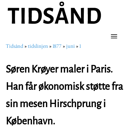
Hopp
til
hovedinnhold
Toggle
Tidsånd
tidslinjen
1877
juni
1
naviga
Navigasjonssti
Søren Krøyer maler i Paris.
Han får økonomisk støtte fra
sin mesen Hirschprung i
København.