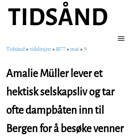
Hopp
til
hovedinnhold
Toggle
Tidsånd
tidslinjen
1877
mai
9
naviga
Navigasjonssti
Amalie Müller lever et
hektisk selskapsliv og tar
ofte dampbåten inn til
Bergen for å besøke venner