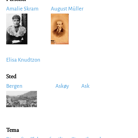
Amalie Skram
August Müller
Image
Image
Elisa Knudtzon
Sted
Bergen
Askøy
Ask
Image
Tema