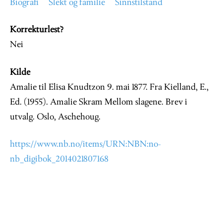
Biografi
Slekt og familie
Sinnstilstand
Korrekturlest?
Nei
Kilde
Amalie til Elisa Knudtzon 9. mai 1877. Fra Kielland, E.,
Ed. (1955). Amalie Skram Mellom slagene. Brev i
utvalg. Oslo, Aschehoug.
https://www.nb.no/items/URN:NBN:no-
nb_digibok_2014021807168