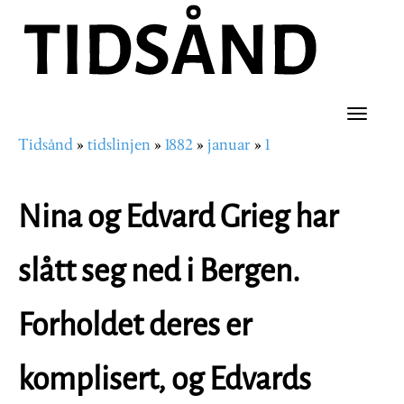
Hopp
til
hovedinnhold
Toggle
Tidsånd
tidslinjen
1882
januar
1
naviga
Navigasjonssti
Nina og Edvard Grieg har
slått seg ned i Bergen.
Forholdet deres er
komplisert, og Edvards