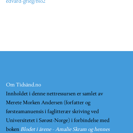
edvard-grieg/bio2
Om Tidsånd.no
Innholdet i denne nettressursen er samlet av
Merete Morken Andersen (forfatter og
førsteamanuensis i faglitterær skriving ved
Universitetet i Sørøst-Norge) i forbindelse med
boken
Blodet i årene - Amalie Skram og hennes