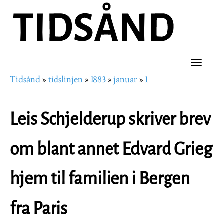
Hopp
til
hovedinnhold
Toggle
Tidsånd
tidslinjen
1883
januar
1
naviga
Navigasjonssti
Leis Schjelderup skriver brev
om blant annet Edvard Grieg
hjem til familien i Bergen
fra Paris